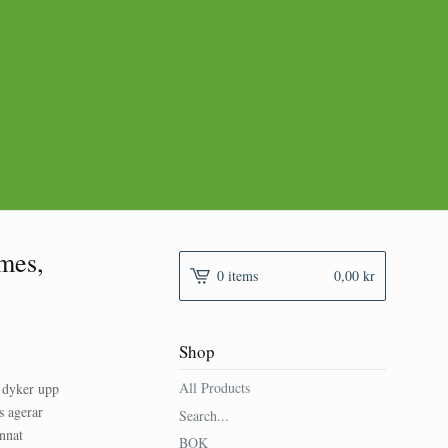
mes,
0 items
0,00
kr
Shop
All Products
 dyker upp
s agerar
Search...
nnat
BOK