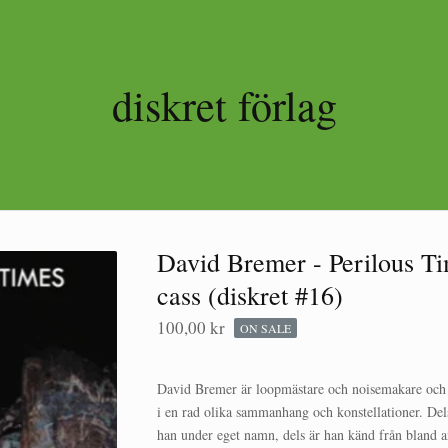
diskret förlag
David Bremer - Perilous Ti
cass (diskret #16)
100,00
kr
ON SALE
David Bremer är loopmästare och noisemakare och
i en rad olika sammanhang och konstellationer. Del
han under eget namn, dels är han känd från bland a